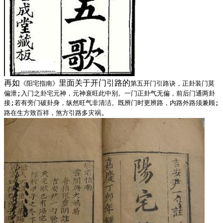
再如
里面关于开门引路的
《阳宅指南》
第五开门引路诀，正卦装门莫
偏泄;入门之卦宅元神，元神衰旺此中别。一门正卦气无偏，前后门通两卦
接;若有旁门破卦身，纵然旺气非清洁。既辨门时更辨路，内路外路须兼顾;
。
路在生方致百祥，煞方引路多灾祸