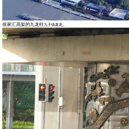
徐家汇高架的九龙柱
。
九子镇真龙