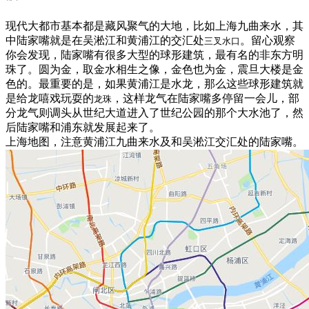
现代大都市基本都是藏风聚气的大地，比如上海九曲来水，其
中陆家嘴就是在吴淞江和黄浦江的交汇处
。留心观察
三叉水口
你会发现，陆家嘴有很多大型的球形建筑，最有名的非东方明
珠了。圆为金，取金水相生之像，金色也为金，震旦大楼是金
色的。最重要的是，如果黄浦江是水龙，那么这些球形建筑就
是给龙嘻戏玩耍的
，这样龙气在陆家嘴多停留一会儿，部
龙珠
分龙气则调头从世纪大道进入了世纪公园的那个大水池了，然
后陆家嘴和浦东就发展起来了。
上海地图，注意黄浦江九曲来水及和吴淞江交汇处的陆家嘴。