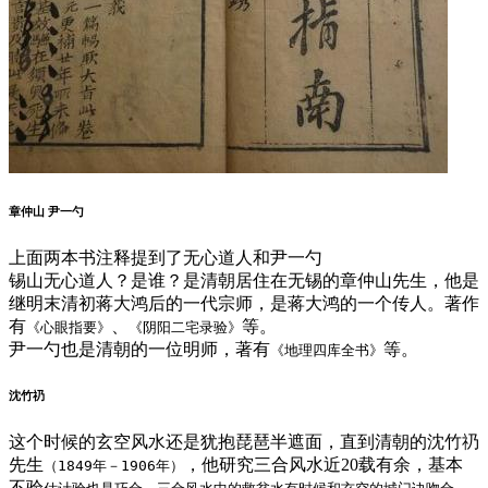
章仲山 尹一勺
上面两本书注释提到了无心道人和尹一勺
锡山无心道人？是谁？是清朝居住在无锡的章仲山先生，他是
继明末清初蒋大鸿后的一代宗师，是蒋大鸿的一个传人。著作
有
、
等。
《心眼指要》
《阴阳二宅录验》
尹一勺也是清朝的一位明师，著有
等。
《地理四库全书》
沈竹礽
这个时候的玄空风水还是犹抱琵琶半遮面，直到清朝的沈竹礽
先生
，他研究三合风水近20载有余，基本
（1849年－1906年）
不验
，