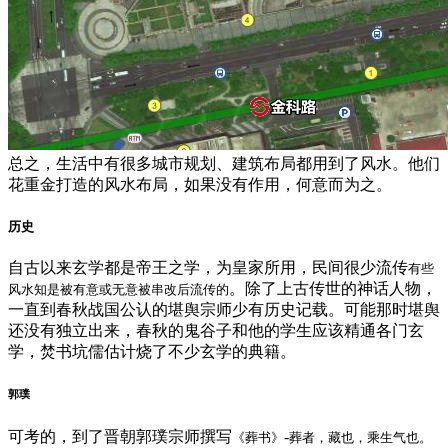
总之，生活中有很多城市规划、建筑布局都用到了风水。他们
花重金打造的风水布局，如果没有作用，何意而为之。
历史
自古以来玄学都是帝王之学，为皇家所用，民间很少流传
有些
。除了上古传世的神话人物，
风水知是被有意或无意被串改后流传的
一直到春秋战国公认的堪舆宗师少有历史记载。可能那时堪舆
还没有独立出来，春秋的鬼谷子和他的学生应该精通各门玄
学，焚书坑儒估计烧了不少玄学的典籍。
郭璞
可考的，到了晋朝郭璞宗师撰写
-
《葬书》
葬者，藏也，乘生气也。