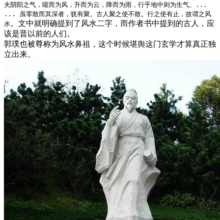
夫阴阳之气，噫而为风，升而为云，降而为雨，行乎地中则为生气。...
... 虽零散而其深者，犹有聚。古人聚之使不散。行之使有止，故谓之风
。文中就明确提到了风水二字，而作者书中提到的古人，应
水
该是晋以前的人们。
郭璞也被尊称为风水鼻祖，这个时候堪舆这门玄学才算真正独
立出来。