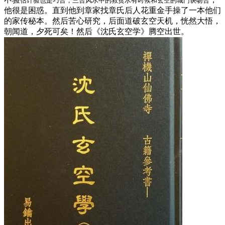
估计验也是巧合，三合风水中的救贫水有时候和玄空的城门诀吻合
他很是困惑。直到他到章家找章氏后人花重金手操了一本他们
的家传秘本。然后苦心研究，后面道破玄空天机，恍然大悟，
朝闻道，夕死可矣！然后《沈氏玄空学》腾空出世。