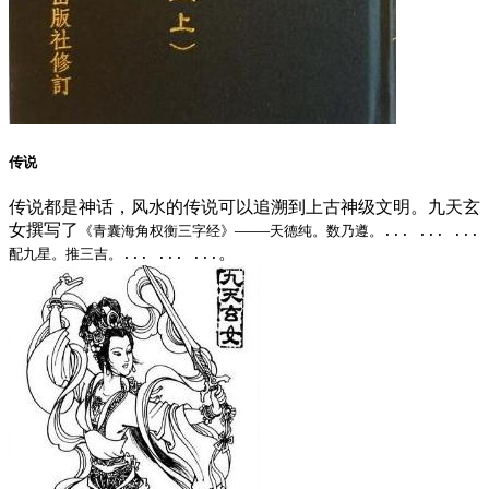
传说
传说都是神话，风水的传说可以追溯到上古神级文明。九天玄
女撰写了
——
《青囊海角权衡三字经》
天德纯。数乃遵。... ... ...
。
配九星。推三吉。... ... ...