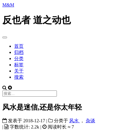
M&M
反也者 道之动也
首页
归档
分类
标签
关于
搜索
风水是迷信,还是你太年轻
发表于
2018-12-17
|
分类于
风水
，
杂谈
|
字数统计:
2.2k
|
阅读时长 ≈
7