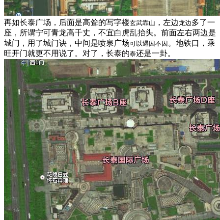
再如长泰广场，后面是高耸的写字楼
，左边
多了一
玄武靠山
龙边
座，所谓宁可青龙高千丈，不宜白虎乱抬头。前面左右两边是
城门，用了城门诀，中间是喷泉广场
。地铁口，乘
可以遇囚不囚
旺开门就更不用说了。对了，长泰的
还是一卦。
泰