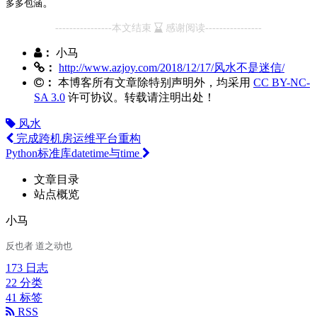
。
多多包涵
----------------本文结束
感谢阅读----------------
：
小马
：
http://www.azjoy.com/2018/12/17/风水不是迷信/
：
本博客所有文章除特别声明外，均采用
CC BY-NC-
SA 3.0
许可协议。转载请注明出处！
风水
完成跨机房运维平台重构
Python标准库datetime与time
文章目录
站点概览
小马
反也者 道之动也
173
日志
22
分类
41
标签
RSS