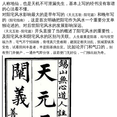
人称地仙，也是天机不可泄漏先生，基本上写的经书没有靠谱
的心法看不懂。
对阳宅风水影响最大的是早年写的
和晚年写
《天元五歌-阳宅篇》
的
，这是首次明确把阳宅作为风水一个重要分支单
《阳宅指南》
独论述的。对后世阳宅风水的发展影响深远。
开头直接了当的概述了阳宅风水的重要性，
《天元五歌-阳宅篇》
及阳宅风水和阴宅风水的区别与关联。
人生最重是阳基，却与坟茔
福力齐，宅气不宁招祸咎，骨埋真穴贵难期，建国定都关治乱，筑城置镇系
。比如论开门和气口的，
安危，试看田间丰盈者，半是阳基偶合宜
别
。
有旁门并侧户，一通外气即分张，设若便门无好位，一门独出始为奇