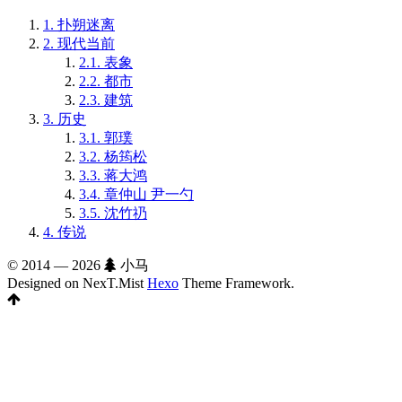
1.
扑朔迷离
2.
现代当前
2.1.
表象
2.2.
都市
2.3.
建筑
3.
历史
3.1.
郭璞
3.2.
杨筠松
3.3.
蒋大鸿
3.4.
章仲山 尹一勺
3.5.
沈竹礽
4.
传说
© 2014 —
2026
小马
Designed on NexT.Mist
Hexo
Theme Framework.