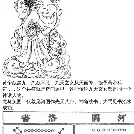
黄帝战蚩尤，久战不胜，九天玄女从天而降，授予黄帝兵
符…，这个兵符就是奇门遁甲，这些传说九天玄女都是同一个
神话人物。
龙马负图，伏羲见河图作先天八卦。神龟载书，大禹见书治水
成功。