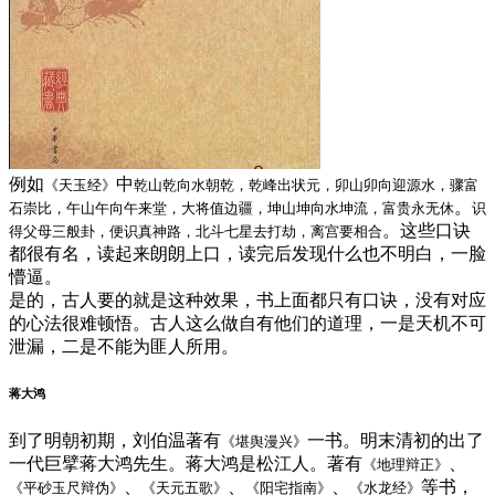
例如
中
《天玉经》
乾山乾向水朝乾，乾峰出状元，卯山卯向迎源水，骤富
。
石崇比，午山午向午来堂，大将值边疆，坤山坤向水坤流，富贵永无休
识
。这些口诀
得父母三般卦，便识真神路，北斗七星去打劫，离宫要相合
都很有名，读起来朗朗上口，读完后发现什么也不明白，一脸
懵逼。
是的，古人要的就是这种效果，书上面都只有口诀，没有对应
的心法很难顿悟。古人这么做自有他们的道理，一是天机不可
泄漏，二是不能为匪人所用。
蒋大鸿
到了明朝初期，刘伯温著有
一书。明末清初的出了
《堪舆漫兴》
一代巨擘蒋大鸿先生。蒋大鸿是松江人。著有
、
《地理辩正》
、
、
、
等书，
《平砂玉尺辩伪》
《天元五歌》
《阳宅指南》
《水龙经》