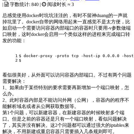
|
字数统计:
840
|
阅读时长 ≈
3
总感觉使用docker时坑坑洼洼的，有时不留神duang的一声就
掉坑里了。docker自带的网络用起来一直感觉不是太方便，比
如启动一个需要访问容器内部端口的容器时只要用-v参数做端
口映射，这时docker会启用一个类似这样的进程来完成端口转
发的功能：
1
$ docker-proxy -proto tcp -host-ip 0.0.0.0 -host
2
$
看似很美好，从外面可以访问容器内部端口。不过有两个问题
需要解决：
1、如果由于某些特别的要求需要再新增加一个端口映射，怎
么办。
2、此时容器内部是不能访问外网（公网），容器内的程序不
能解析域名或者从公网获取数据等。
第1个问题，可以新建容器，在新建容器的时候映射多个端
口。但是之前的容器还是只有一个端口映射，看似问题解决
了，其实并没有解决。这2个问题都可以通过强大的iptables来
解决，不用新建或重启容器只需要插入几条规则即可。