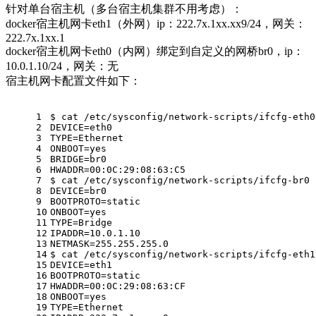
针对单台宿主机（多台宿主机集群不用考虑）：
docker宿主机网卡eth1（外网）ip：222.7x.1xx.xx9/24，网关：
222.7x.1xx.1
docker宿主机网卡eth0（内网）绑定到自定义的网桥br0，ip：
10.0.1.10/24，网关：无
宿主机网卡配置文件如下：
1
$ cat /etc/sysconfig/network-scripts/ifcfg-eth0
2
DEVICE=eth0
3
TYPE=Ethernet
4
ONBOOT=yes
5
BRIDGE=br0
6
HWADDR=00:0C:29:08:63:C5
7
$ cat /etc/sysconfig/network-scripts/ifcfg-br0
8
DEVICE=br0
9
BOOTPROTO=static
10
ONBOOT=yes
11
TYPE=Bridge
12
IPADDR=10.0.1.10
13
NETMASK=255.255.255.0
14
$ cat /etc/sysconfig/network-scripts/ifcfg-eth1
15
DEVICE=eth1
16
BOOTPROTO=static
17
HWADDR=00:0C:29:08:63:CF
18
ONBOOT=yes
19
TYPE=Ethernet