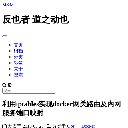
M&M
反也者 道之动也
首页
归档
分类
标签
关于
搜索
利用iptables实现docker网关路由及内网
服务端口映射
发表于
2015-03-28
|
分类于
Ops
，
Docker