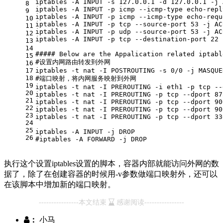
iptables -A INPUT -s 127.0.0.1 -d 127.0.0.1 -j 
8
iptables -A INPUT -p icmp --icmp-type 
echo
-repl
9
iptables -A INPUT -p icmp --icmp-type 
echo
-requ
10
iptables -A INPUT -p tcp --
source
-port 53 -j AC
11
iptables -A INPUT -p udp --
source
-port 53 -j AC
12
iptables -A INPUT -p tcp --destination-port 22 
13
14
##### Below are the Appalication related iptabl
15
#设置内网路由转发到外网
16
17
iptables -t nat -I POSTROUTING -s 0/0 -j MASQUE
18
#端口映射，将内网服务映射到外网
19
iptables -t nat -I PREROUTING -i eth1 -p tcp --
20
iptables -t nat -I PREROUTING -p tcp --dport 87
21
iptables -t nat -I PREROUTING -p tcp --dport 90
22
iptables -t nat -I PREROUTING -p tcp --dport 90
23
iptables -t nat -I PREROUTING -p tcp --dport 33
24
25
iptables -A INPUT -j DROP
26
#iptables -A FORWARD -j DROP
执行这个设置iptables设置的脚本，容器内部就能访问外网的数
据了，除了在创建容器的时候用-v参数做端口映射外，还可以
在该脚本中增加新的端口映射。
----------------本文结束
感谢阅读----------------
：
小马