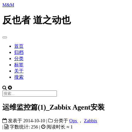
M&M
反也者 道之动也
首页
归档
分类
标签
关于
搜索
运维监控篇(1)_Zabbix Agent安装
发表于
2014-10-10
|
分类于
Ops
，
Zabbix
|
字数统计:
256
|
阅读时长 ≈
1