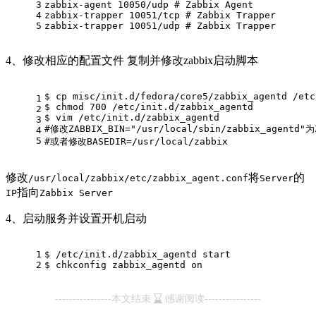
3
zabbix-agent 10050/udp 
# Zabbix Agent 
4
zabbix-trapper 10051/tcp 
# Zabbix Trapper 
5
zabbix-trapper 10051/udp 
# Zabbix Trapper
4、修改相应的配置文件 复制并修改zabbix启动脚本
$ cp misc/init.d/fedora/core5/zabbix_agentd /etc
1
$ chmod 700 /etc/init.d/zabbix_agentd
2
$ vim /etc/init.d/zabbix_agentd 
3
#修改ZABBIX_BIN="/usr/local/sbin/zabbix_agentd"为Z
4
5
#或者修改BASEDIR=/usr/local/zabbix
修改
将
的
/usr/local/zabbix/etc/zabbix_agent.conf
Server
指向
IP
Zabbix Server
4、启动服务并设置开机启动
1
$ /etc/init.d/zabbix_agentd start 
2
$ chkconfig zabbix_agentd on
----------------本文结束
感谢阅读----------------