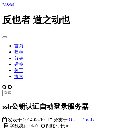
M&M
反也者 道之动也
首页
归档
分类
标签
关于
搜索
ssh公钥认证自动登录服务器
发表于
2014-08-10
|
分类于
Ops
，
Tools
|
字数统计:
440
|
阅读时长 ≈
1