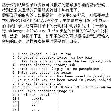
基于公钥认证登录服务器可以很好的隐藏服务器的登录密码，
特别是多人登录的开发服务器就非常有用了。
需要登录的服务器，如果是第一次使用公钥登录，则需要生成
本机的公钥和私钥(其实没有必要，主要是在家目录下生成.ssh
的隐藏目录，还有其目录下的公钥和私钥以备后用。) 一般运
行 ssh-keygen -b 2048 -t rsa 生成rsa类型的长度为2048的ssh公私
钥，然后一路回车下去。如果不放心的可以根据提示过程输入
密钥的口令，这样每次使用时需要验证口令。
1
$ ssh-keygen -b 2048 -t rsa 
2
Generating public/private rsa key pair. 
3
Enter file 
in
which
 to save the key (/root/.ssh
4
Created directory 
'/root/.ssh'
. 
5
Enter passphrase (empty 
for
 no passphrase): 
6
Enter same passphrase again: 
7
Your identification has been saved 
in
 /root/.ss
8
Your public key has been saved 
in
 /root/.ssh/id
9
The key fingerprint is: 
10
43:08:d5:6c:8c:d1:b4:f8:5a:c1:31:43:f2:4c:a9:be
11
The key
's randomart image is: 
12
+--\[ RSA 2048\]----+ 
13
|      ..+XB.       | 
14
|      ..OB=        | 
15
|      ooB          | 
16
|      .o .         | 