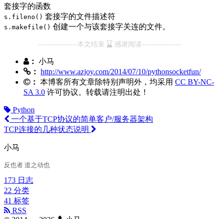
套接字的函数
套接字的文件描述符
s.fileno()
创建一个与该套接字关连的文件。
s.makefile()
----------------本文结束
感谢阅读----------------
：
小马
：
http://www.azjoy.com/2014/07/10/pythonsocketfun/
：
本博客所有文章除特别声明外，均采用
CC BY-NC-
SA 3.0
许可协议。转载请注明出处！
Python
一个基于TCP协议的简单客户/服务器架构
TCP连接的几种状态说明
小马
反也者 道之动也
173
日志
22
分类
41
标签
RSS