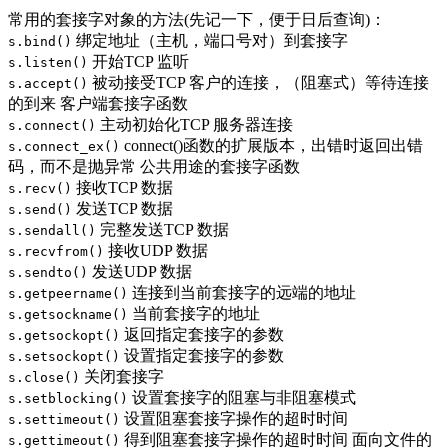
常用的套接字对象的方法(先记一下，便于日后查询)：
绑定地址（主机，端口号对）到套接字
s.bind()
开始TCP 监听
s.listen()
被动接受TCP 客户的连接，（阻塞式）等待连接
s.accept()
的到来 客户端套接字函数
主动初始化TCP 服务器连接
s.connect()
connect()函数的扩展版本，出错时返回出错
s.connect_ex()
码，而不是抛异常 公共用途的套接字函数
接收TCP 数据
s.recv()
发送TCP 数据
s.send()
完整发送TCP 数据
s.sendall()
接收UDP 数据
s.recvfrom()
发送UDP 数据
s.sendto()
连接到当前套接字的远端的地址
s.getpeername()
当前套接字的地址
s.getsockname()
返回指定套接字的参数
s.getsockopt()
设置指定套接字的参数
s.setsockopt()
关闭套接字
s.close()
设置套接字的阻塞与非阻塞模式
s.setblocking()
设置阻塞套接字操作的超时时间
s.settimeout()
得到阻塞套接字操作的超时时间 面向文件的
s.gettimeout()