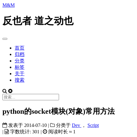
M&M
反也者 道之动也
首页
归档
分类
标签
关于
搜索
python的socket模块(对象)常用方法
发表于
2014-07-10
|
分类于
Dev
，
Script
|
字数统计:
301
|
阅读时长 ≈
1